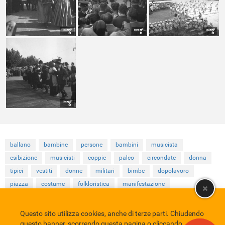
ballano
bambine
persone
bambini
musicista
esibizione
musicisti
coppie
palco
circondate
donna
tipici
vestiti
donne
militari
bimbe
dopolavoro
piazza
costume
folkloristica
manifestazione
Questo sito utilizza cookies, anche di terze parti. Chiudendo
Comune di Eboli
Servizio Bibliotecario Nazionale
Privacy policy
questo banner, scorrendo questa pagina o cliccando