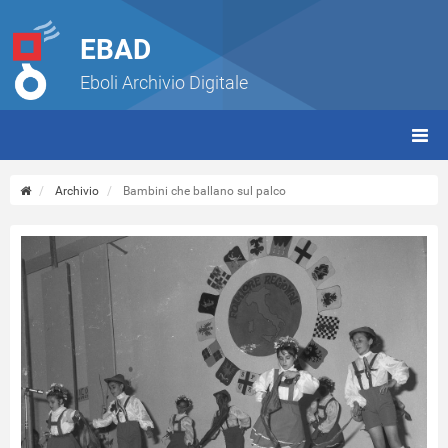
EBAD
Eboli Archivio Digitale
giorn
(tbt)
Archivio
Bambini che ballano sul palco