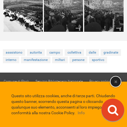
asssistono
autorita
campo
collettiva
dalle
gradinate
interno
manifestazione
miltari
persone
sportivo
Comune di Eboli
Servizio Bibliotecario Nazionale
Privacy policy
Credits
EBAD
Questo sito utilizza cookies, anche di terze parti. Chiudendo
Eboli Archivio Digitale
questo banner, scorrendo questa pagina o cliccando
qualunque suo elemento, acconsenti al loro impiego in
conformità alla nostra Cookie Policy.
Info