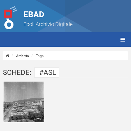
EBAD
Eboli Archivio Digitale
giorn
(tbt)
Archivio
Tags
SCHEDE:
#ASL