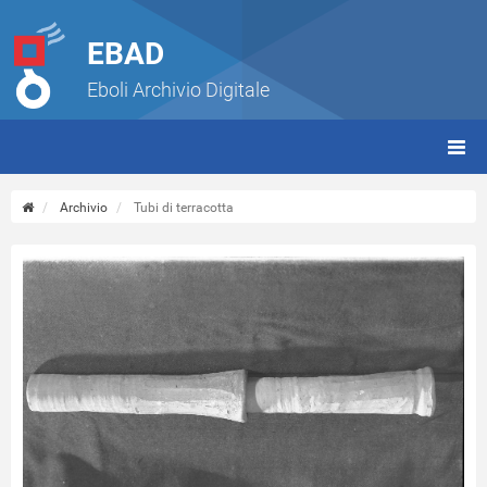
EBAD
Eboli Archivio Digitale
giorn
(tbt)
Archivio
Tubi di terracotta