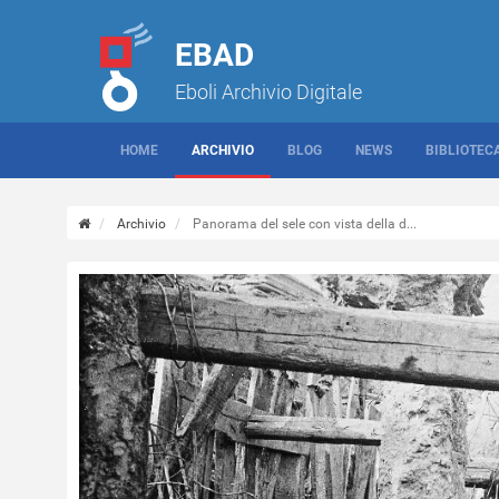
EBAD
Eboli Archivio Digitale
HOME
ARCHIVIO
BLOG
NEWS
BIBLIOTEC
Archivio
Panorama del sele con vista della d...