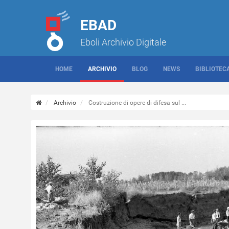
EBAD
Eboli Archivio Digitale
HOME
ARCHIVIO
BLOG
NEWS
BIBLIOTEC
Archivio
Costruzione di opere di difesa sul ...