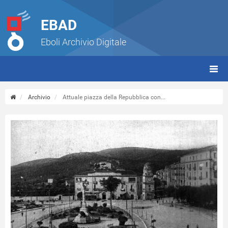
EBAD
Eboli Archivio Digitale
giorn
(tbt)
Archivio
Attuale piazza della Repubblica con...