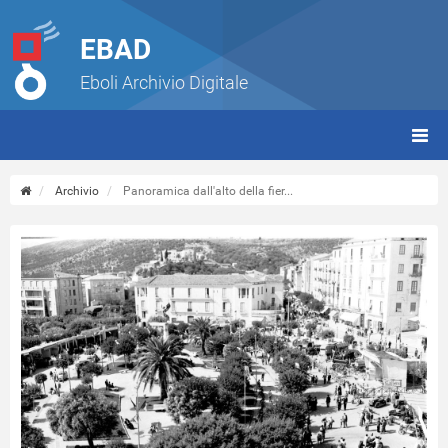
EBAD
Eboli Archivio Digitale
giorn
(tbt)
Archivio
Panoramica dall'alto della fier...