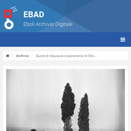
EBAD
Eboli Archivio Digitale
giorn
(tbt)
Archivio
Suore di clausura e panorama di Ebo...