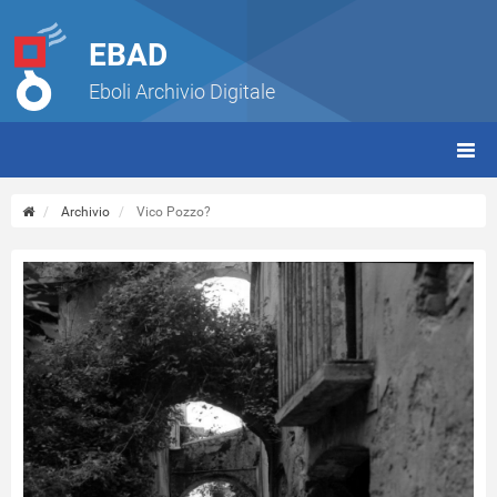
EBAD
Eboli Archivio Digitale
giorn
(tbt)
Archivio
Vico Pozzo?