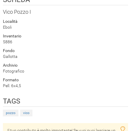
Vico Pozzo I
Località
Eboli
Inventario
5886
Fondo
Gallotta
Archivio
Fotografico
Formato
Pell. 6x4,5
TAGS
pozzo
vico
Il tuo contributo è molto importante! Se vuoi puoi lasciare un