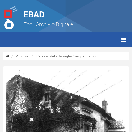
EBAD
Eboli Archivio Digitale
giorn
(tbt)
Archivio
Palazzo della famiglia Campagna con...