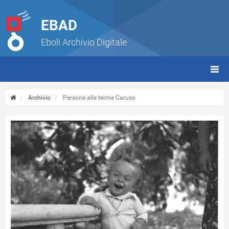
EBAD
Eboli Archivio Digitale
giorn
(tbt)
Archivio
Persone alle terme Caruso