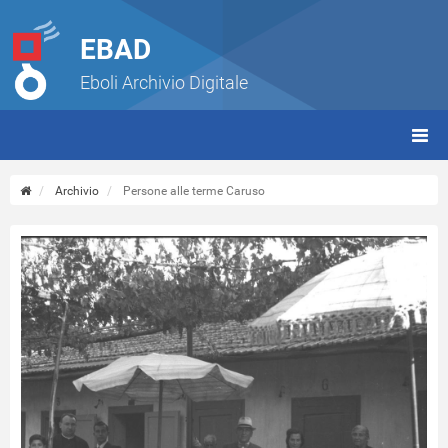
EBAD
Eboli Archivio Digitale
giorn
(tbt)
Archivio
Persone alle terme Caruso