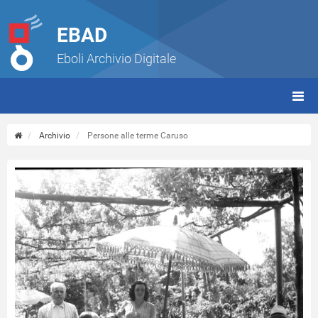
EBAD
Eboli Archivio Digitale
giorn
(tbt)
Archivio
Persone alle terme Caruso