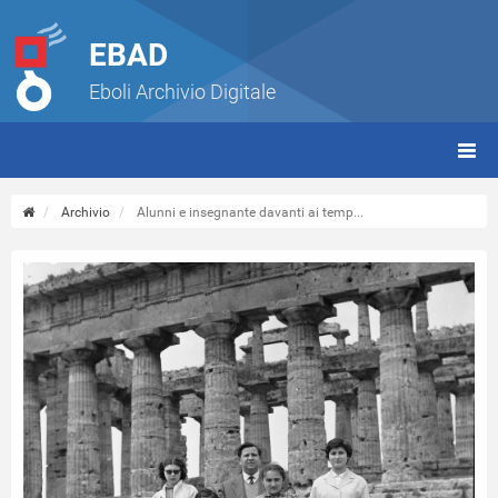
EBAD
Eboli Archivio Digitale
giorn
(tbt)
Archivio
Alunni e insegnante davanti ai temp...