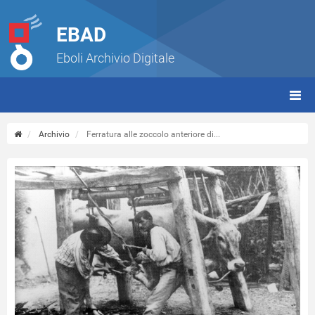
EBAD
Eboli Archivio Digitale
giorn
(tbt)
Archivio
Ferratura alle zoccolo anteriore di...