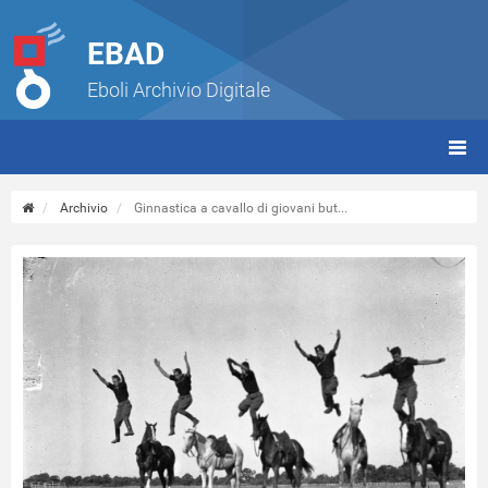
EBAD
Eboli Archivio Digitale
giorn
(tbt)
Archivio
Ginnastica a cavallo di giovani but...