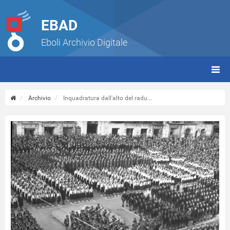
EBAD
Eboli Archivio Digitale
giorn
(tbt)
Archivio
Inquadratura dall'alto del radu...