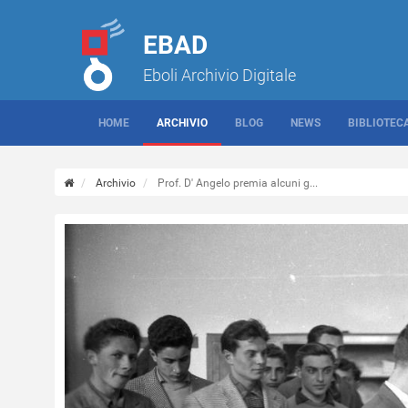
EBAD
Eboli Archivio Digitale
HOME
ARCHIVIO
BLOG
NEWS
BIBLIOTEC
Archivio
Prof. D' Angelo premia alcuni g...