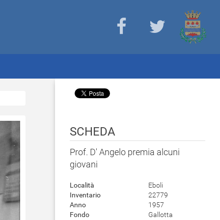
SCHEDA
Prof. D' Angelo premia alcuni
giovani
Località
Eboli
Inventario
22779
Anno
1957
Fondo
Gallotta