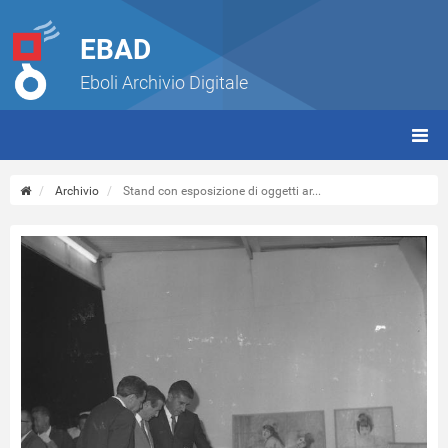
EBAD
Eboli Archivio Digitale
giorn
(tbt)
Archivio
Stand con esposizione di oggetti ar...