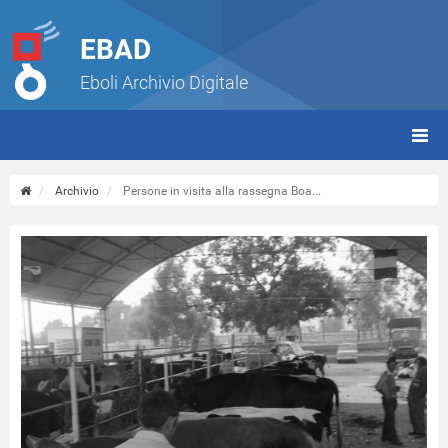
EBAD
Eboli Archivio Digitale
giorn
(tbt)
Archivio
Persone in visita alla rassegna Boa...