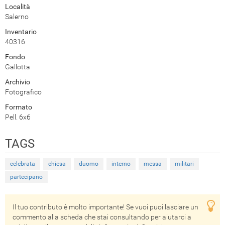
Località
Salerno
Inventario
40316
Fondo
Gallotta
Archivio
Fotografico
Formato
Pell. 6x6
TAGS
celebrata
chiesa
duomo
interno
messa
militari
partecipano
Il tuo contributo è molto importante! Se vuoi puoi lasciare un
commento alla scheda che stai consultando per aiutarci a