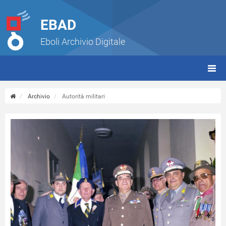
EBAD
Eboli Archivio Digitale
giorn
(tbt)
Archivio
Autorità militari