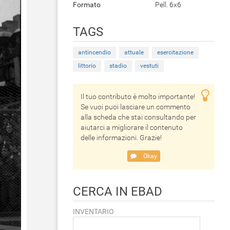
Formato
Pell. 6x6
TAGS
antincendio
attuale
esercitazione
littorio
stadio
vestuti
Il tuo contributo è molto importante!
Se vuoi puoi lasciare un commento
alla scheda che stai consultando per
aiutarci a migliorare il contenuto
delle informazioni. Grazie!
Okay
CERCA IN EBAD
INVENTARIO