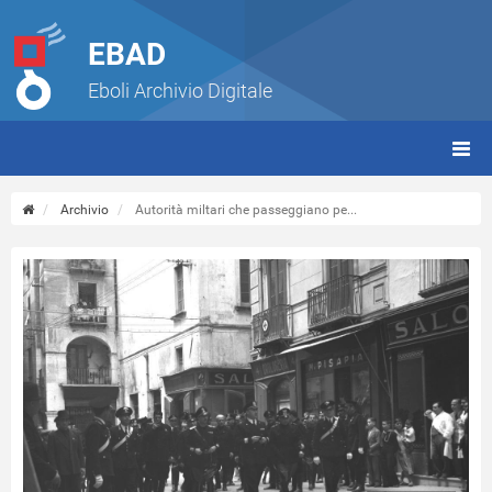
EBAD
Eboli Archivio Digitale
giorn
(tbt)
Archivio
Autorità miltari che passeggiano pe...