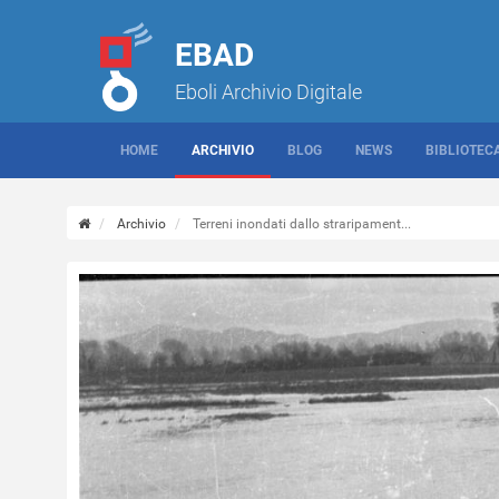
EBAD
Eboli Archivio Digitale
HOME
ARCHIVIO
BLOG
NEWS
BIBLIOTEC
Archivio
Terreni inondati dallo straripament...