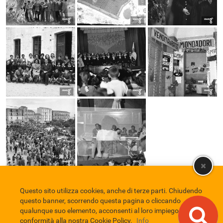
Questo sito utilizza cookies, anche di terze parti. Chiudendo
Comune di Eboli
Servizio Bibliotecario Nazionale
Privacy policy
questo banner, scorrendo questa pagina o cliccando
Credits
qualunque suo elemento, acconsenti al loro impiego in
conformità alla nostra Cookie Policy.
Info
EBAD