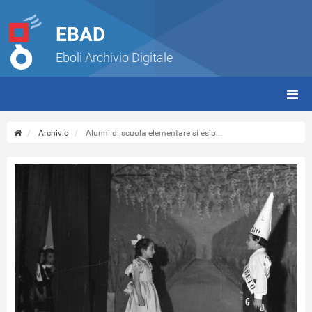
EBAD
Eboli Archivio Digitale
giorn
(tbt)
Archivio
Alunni di scuola elementare si esib...