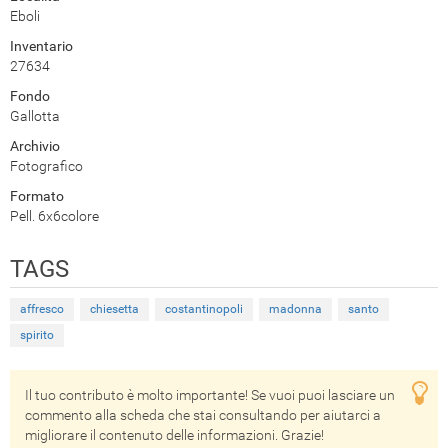
Eboli
Inventario
27634
Fondo
Gallotta
Archivio
Fotografico
Formato
Pell. 6x6colore
TAGS
affresco
chiesetta
costantinopoli
madonna
santo
spirito
Il tuo contributo è molto importante! Se vuoi puoi lasciare un
commento alla scheda che stai consultando per aiutarci a
migliorare il contenuto delle informazioni. Grazie!