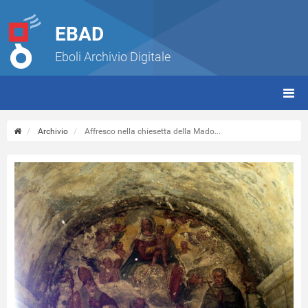
EBAD
Eboli Archivio Digitale
giorn
(tbt)
Archivio
Affresco nella chiesetta della Mado...