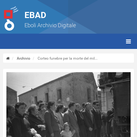
EBAD
Eboli Archivio Digitale
giorn
(tbt)
Archivio
Corteo funebre per la morte del mil...