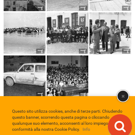
Questo sito utilizza cookies, anche di terze parti. Chiudendo
Comune di Eboli
Servizio Bibliotecario Nazionale
Privacy policy
questo banner, scorrendo questa pagina o cliccando
Credits
qualunque suo elemento, acconsenti al loro impiego in
conformità alla nostra Cookie Policy.
Info
EBAD