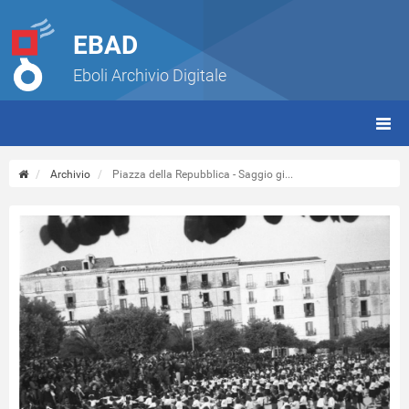
EBAD
Eboli Archivio Digitale
giorn
(tbt)
Archivio
Piazza della Repubblica - Saggio gi...