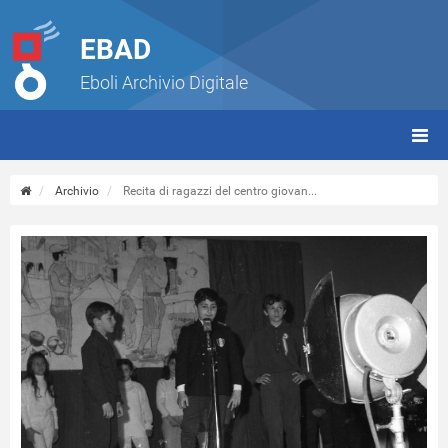
EBAD
Eboli Archivio Digitale
giorn
(tbt)
Archivio
Recita di ragazzi del centro giovan...