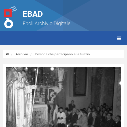
EBAD
Eboli Archivio Digitale
giorn
(tbt)
Archivio
Persone che partecipano alla funzio...