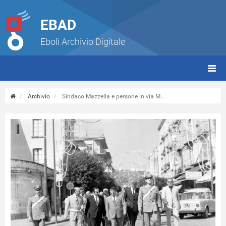
EBAD
Eboli Archivio Digitale
giorn
(tbt)
Archivio
Sindaco Mazzella e persone in via M...