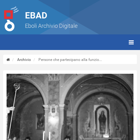
EBAD
Eboli Archivio Digitale
giorn
(tbt)
Archivio
Persone che partecipano alla funzio...