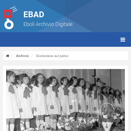
EBAD
Eboli Archivio Digitale
giorn
(tbt)
Archivio
Scolaresca sul palco