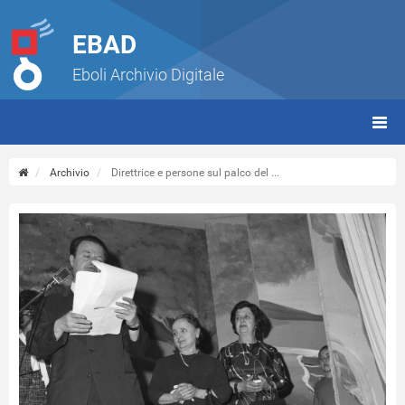
EBAD
Eboli Archivio Digitale
giorn
(tbt)
Archivio
Direttrice e persone sul palco del ...