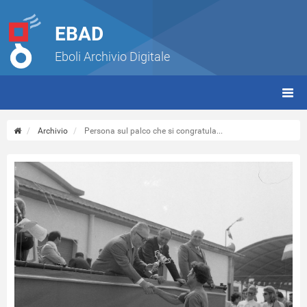
EBAD
Eboli Archivio Digitale
giorn
(tbt)
Archivio
Persona sul palco che si congratula...