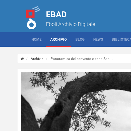
EBAD
Eboli Archivio Digitale
HOME
ARCHIVIO
BLOG
NEWS
BIBLIOTEC
Archivio
Panoramica del convento e zona San ...