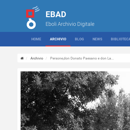
EBAD
Eboli Archivio Digitale
HOME
ARCHIVIO
BLOG
NEWS
BIBLIOTEC
Archivio
Persone,don Donato Paesano e don La...