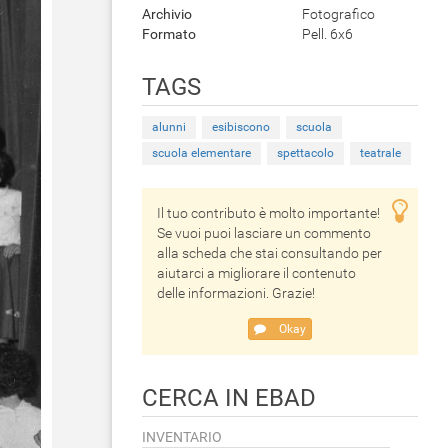
Archivio
Fotografico
Formato
Pell. 6x6
TAGS
alunni
esibiscono
scuola
scuola elementare
spettacolo
teatrale
Il tuo contributo è molto importante!
Se vuoi puoi lasciare un commento
alla scheda che stai consultando per
aiutarci a migliorare il contenuto
delle informazioni. Grazie!
Okay
CERCA IN EBAD
INVENTARIO