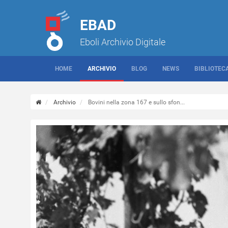
EBAD
Eboli Archivio Digitale
HOME
ARCHIVIO
BLOG
NEWS
BIBLIOTEC
Archivio
Bovini nella zona 167 e sullo sfon...