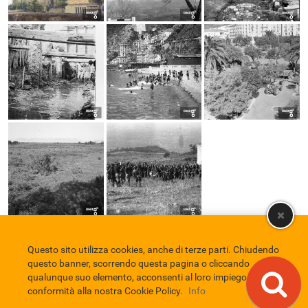
Questo sito utilizza cookies, anche di terze parti. Chiudendo
Comune di Eboli
Servizio Bibliotecario Nazionale
Privacy policy
questo banner, scorrendo questa pagina o cliccando
Credits
qualunque suo elemento, acconsenti al loro impiego in
conformità alla nostra Cookie Policy.
Info
EBAD
Eboli Archivio Digitale