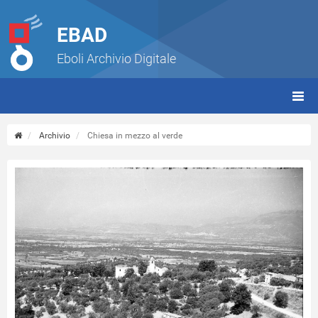
EBAD
Eboli Archivio Digitale
giorn
(tbt)
Archivio
Chiesa in mezzo al verde