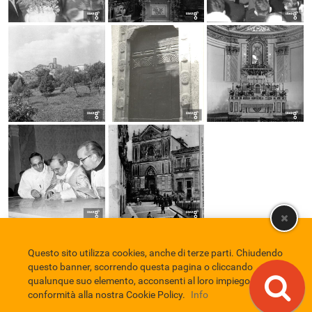
Questo sito utilizza cookies, anche di terze parti. Chiudendo
Comune di Eboli
Servizio Bibliotecario Nazionale
Privacy policy
questo banner, scorrendo questa pagina o cliccando
Credits
qualunque suo elemento, acconsenti al loro impiego in
conformità alla nostra Cookie Policy.
Info
EBAD
Eboli Archivio Digitale