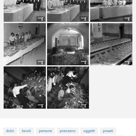
dolci
tavoli
persone
pranzano
oggetti
posati