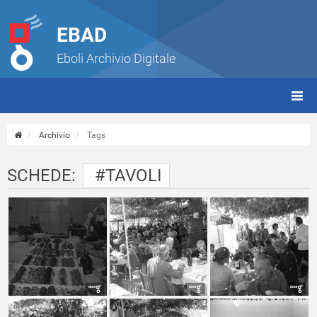
EBAD
Eboli Archivio Digitale
giorn
(tbt)
Archivio
Tags
SCHEDE:
#TAVOLI