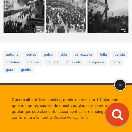
autorita
corteo
palco
sfila
carrozzella
folla
banda
cittadine
marina
militare
musicale
allegorico
carro
gara
giudici
Comune di Eboli
Servizio Bibliotecario Nazionale
Privacy policy
Credits
Questo sito utilizza cookies, anche di terze parti. Chiudendo
questo banner, scorrendo questa pagina o cliccando
EBAD
qualunque suo elemento, acconsenti al loro impiego in
Eboli Archivio Digitale
conformità alla nostra Cookie Policy.
Info